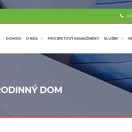
+4
DOMOV
O NÁS
PROJEKTOVÝ MANAŽMENT
SLUŽBY
R
RODINNÝ DOM