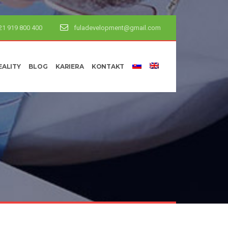
21 919 800 400
fuladevelopment@gmail.com
EALITY
BLOG
KARIERA
KONTAKT