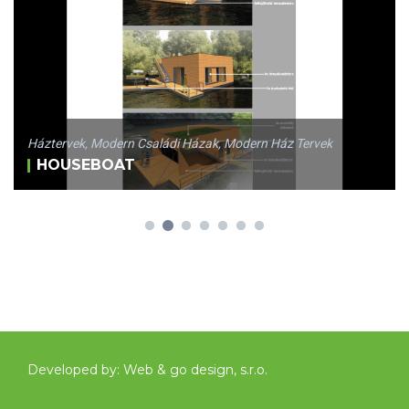
Háztervek
,
Modern Családi Házak
,
Modern Ház Tervek
HOUSEBOAT
Developed by:
Web & go design, s.r.o.