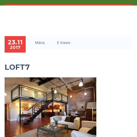
23.11
Mária
0 Views
2017
LOFT7