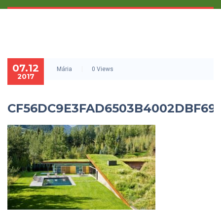
07.12
Mária
0 Views
2017
CF56DC9E3FAD6503B4002DBF69