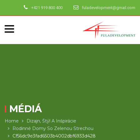
+421 919 800 400
fuladevelopment@gmail.com
MÉDIÁ
Home
Dizajn, Štýl A Inšpirácie
Rodinné Domy So Zelenou Strechou
Cf56dc9e3fad6503b4002dbf6933d428