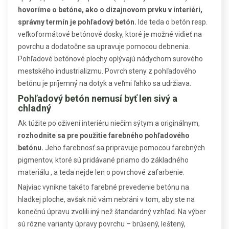
hovoríme o betóne, ako o dizajnovom prvku v interiéri,
správny termín je pohľadový betón.
Ide teda o betón resp.
veľkoformátové betónové dosky, ktoré je možné vidieť na
povrchu a dodatočne sa upravuje pomocou debnenia.
Pohľadové betónové plochy oplývajú nádychom surového
mestského industrializmu. Povrch steny z pohľadového
betónu je príjemný na dotyk a veľmi ľahko sa udržiava.
Pohľadový betón nemusí byť len sivý a
chladný
Ak túžite po oživení interiéru niečím sýtym a originálnym,
rozhodnite sa pre použitie farebného pohľadového
betónu.
Jeho farebnosť sa pripravuje pomocou farebných
pigmentov, ktoré sú pridávané priamo do základného
materiálu , a teda nejde len o povrchové zafarbenie.
Najviac vynikne takéto farebné prevedenie betónu na
hladkej ploche, avšak nič vám nebráni v tom, aby ste na
konečnú úpravu zvolili iný než štandardný vzhľad. Na výber
sú rôzne varianty úpravy povrchu – brúsený, leštený,