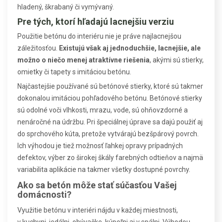
hladený, škrabaný či vymývaný.
Pre tých, ktorí hľadajú lacnejšiu verziu
Použitie betónu do interiéru nie je práve najlacnejšou
záležitosťou.
Existujú však aj jednoduchšie, lacnejšie, ale
možno o niečo menej atraktívne riešenia
, akými sú stierky,
omietky či tapety s imitáciou betónu.
Najčastejšie používané sú betónové stierky, ktoré sú takmer
dokonalou imitáciou pohľadového betónu. Betónové stierky
sú odolné voči vlhkosti, mrazu, vode, sú ohňovzdorné a
nenáročné na údržbu. Pri špeciálnej úprave sa dajú použiť aj
do sprchového kúta, pretože vytvárajú bezšpárový povrch.
Ich výhodou je tiež možnosť ľahkej opravy prípadných
defektov, výber zo širokej škály farebných odtieňov a najmä
variabilita aplikácie na takmer všetky dostupné povrchy.
Ako sa betón môže stať súčasťou Vašej
domácnosti?
Využitie betónu v interiéri nájdu v každej miestnosti,