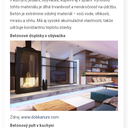
v kuchyni, jedálni, obývačke, kúpeľni aj v spálni. Výhodou
tohto materiálu je dlhá trvanlivosť a nenáročnosť na údržbu.
Betón je extrémne odolný materiál – voči vode, vlhkosti,
mrazu a ohňu. Má aj vysoké akumulačné vlastnosti, takže
udržuje konštantnú teplotu stavby.
Betónové doplnky v obývačke
Zdroj:
www.dobkanize.com
Betónový pult v kuchyni