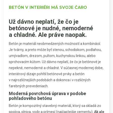
BETÓN V INTERIÉRI MÁ SVOJE ČARO
Už dávno neplatí, že čo je
betónové je nudné, nemoderné
a chladné. Ale práve naopak.
Betón je materiál neobmedzených možností a kombinácií.
Je tvárny, a preto môže byť stenou, schodiskom, podlahou,
umývadlom, drezom, pultom, kuchynskou linkou, alebo
sprchovacím kútom. Už dávno neplatí, že čo je betónové je
nepekné, nemoderné a chladné. V súčasnej modernej dobe,
interiérový dizajn pohltil betónové prvky a betón
v najrozličnejších podobách a dokonca i v rozličných
farebných prevedeniach.
Moderná povrchová úprava v podobe
pohľadového betónu
Betón je kompozitný stavebný materiál, ktorý sa skladá zo
spojiva, plniva, vody a prímesí (najčastejšie cementu).
Ak ale