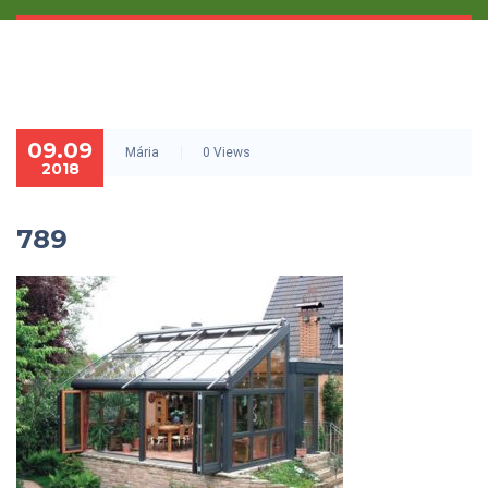
09.09
Mária
0 Views
2018
789