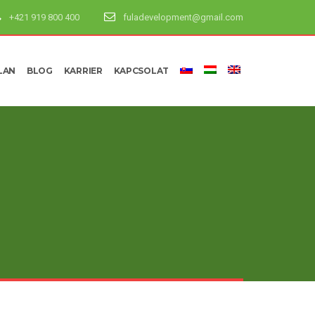
+421 919 800 400
fuladevelopment@gmail.com
LAN
BLOG
KARRIER
KAPCSOLAT