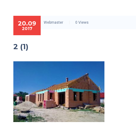
20.09
Webmaster
0 Views
2017
2 (1)